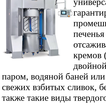
универс
гаранти
промеши
печенья
отсажив
кремов 
двойной
паром, водяной баней или
свежих взбитых сливок, без
также такие виды твердого