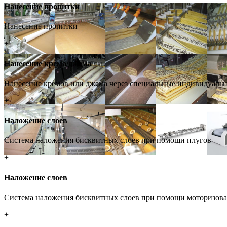
Нанесение пропитки
Нанесение пропитки
+
Нанесение крема/джема
Нанесение кремов или джема через специальные индивидуальн
+
Наложение слоев
Система наложения бисквитных слоев при помощи плугов
+
Наложение слоев
Система наложения бисквитных слоев при помощи моторизован
+