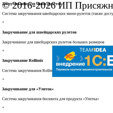
© 2016-2026 ИП Присяжн
Закручивание для мини-рулетов
Система закручивания швейцарских мини-рулетов (также доступ
+
Закручивание для швейцарских рулетов
Закручивание для швейцарских рулетов больших размеров
+
Закручивание Rollimix
Система закручивания Rollimix с одновременной экструзией кр
+
Закручивание для «Улиток»
Система закручивания бисквита для продукта «Улитка»
+